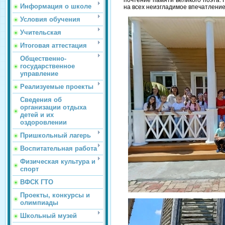
Информация о школе
на всех неизгладимое впечатление
Условия обучения
Учительская
Итоговая аттестация
Общественно-
государственное
управление
Реализуемые проекты
Сведения об
организации отдыха
детей и их
оздоровлении
Пришкольный лагерь
Воспитательная работа
Физическая культура и
спорт
ВФСК ГТО
Проекты, конкурсы и
олимпиады
Школьный музей