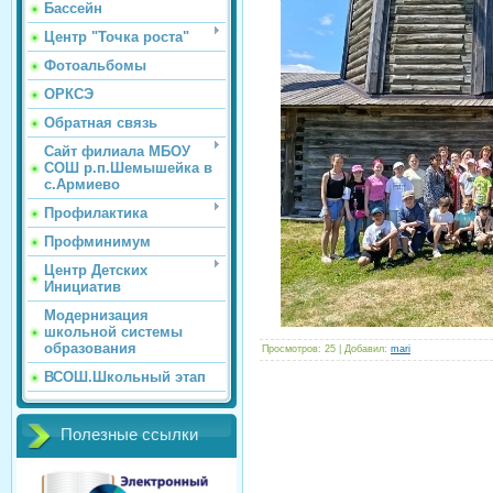
Бассейн
Центр "Точка роста"
Фотоальбомы
ОРКСЭ
Обратная связь
Сайт филиала МБОУ
СОШ р.п.Шемышейка в
с.Армиево
Профилактика
Профминимум
Центр Детских
Инициатив
Модернизация
школьной системы
образования
Просмотров
: 25 |
Добавил
:
mari
ВСОШ.Школьный этап
Полезные ссылки