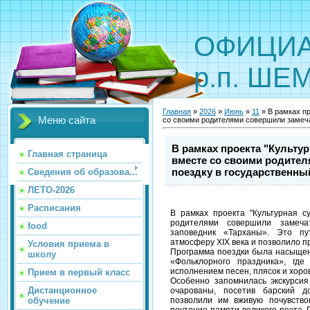
ОФИЦИА
р.п. Ш
Главная
»
2026
»
Июнь
»
11
» В рамках пр
Меню сайта
со своими родителями совершили замеч
В рамках проекта "Культур
Главная страница
вместе со своими родите
поездку в государственны
Сведения об образова...
ЛЕТО-2026
Расписания
В рамках проекта "Культурная с
родителями совершили замеча
food
заповедник «Тарханы». Это п
атмосферу XIX века и позволило пр
Условия приема в
Программа поездки была насыщенн
школу
«Фольклорного праздника», где
исполнением песен, плясок и хоро
Прием в первый класс
Особенно запомнилась экскурси
Дистанционное
очарованы, посетив барский д
позволили им вживую почувство
обучение
почтение памяти великого поэта.