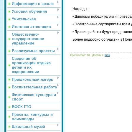
Информация о школе
Награды:
Условия обучения
• Дипломы победителям и призёра
Учительская
• Электронные сертификаты всем 
Итоговая аттестация
• Лучшие работы будут представле
Общественно-
государственное
Более подробно об участии в Пол
управление
Реализуемые проекты
Просмотров
: 68 |
Добавил
:
mari
Сведения об
организации отдыха
детей и их
оздоровлении
Пришкольный лагерь
Воспитательная работа
Физическая культура и
спорт
ВФСК ГТО
Проекты, конкурсы и
олимпиады
Школьный музей