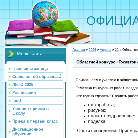
ОФИЦИА
Главная
»
2026
»
Апрель
»
22
» Областной
Меню сайта
Областной конкурс «Госавтоин
Главная страница
Сведения об образова...
Приглашаем к участию в областном
ЛЕТО-2026
Тематика конкурсных работ: поздр
Расписания
Что нужно сделать? Создать работу
food
фоторабота;
Условия приема в
рисунок;
школу
плакат-поздравление;
поделка.
Прием в первый класс
Дистанционное
Сроки проведения:
Приём ра
обучение