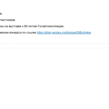
м.
участникам.
ны на выставке к 90-летию Госавтоинспекции.
ожении конкурса по ссылке
https://disk.yandex.ru/d/qisiaqD8Bc4mkw