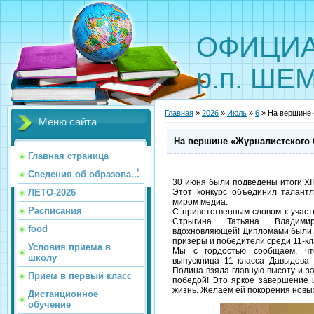
ОФИЦИА
р.п. Ш
Главная
»
2026
»
Июль
»
6
» На вершине 
Меню сайта
На вершине «Журналистского
Главная страница
Сведения об образова...
30 июня были подведены итоги XI
Этот конкурс объединил талант
ЛЕТО-2026
миром медиа.
Расписания
С приветственным словом к учас
Стрыгина Татьяна Владими
food
вдохновляющей! Дипломами были на
призеры и победители среди 11-кл
Условия приема в
Мы с гордостью сообщаем, чт
школу
выпускница 11 класса Давыдова
Полина взяла главную высоту и з
Прием в первый класс
победой! Это яркое завершение 
жизнь. Желаем ей покорения новых 
Дистанционное
обучение