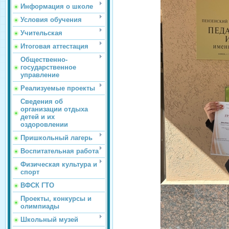
Информация о школе
Условия обучения
Учительская
Итоговая аттестация
Общественно-
государственное
управление
Реализуемые проекты
Сведения об
организации отдыха
детей и их
оздоровлении
Пришкольный лагерь
Воспитательная работа
Физическая культура и
спорт
ВФСК ГТО
Проекты, конкурсы и
олимпиады
Школьный музей