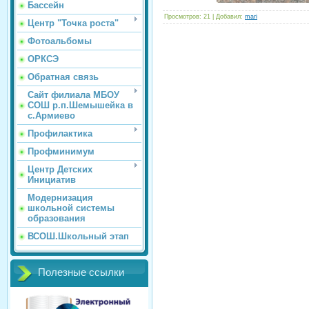
Бассейн
Просмотров
: 21 |
Добавил
:
mari
Центр "Точка роста"
Фотоальбомы
ОРКСЭ
Обратная связь
Сайт филиала МБОУ
СОШ р.п.Шемышейка в
с.Армиево
Профилактика
Профминимум
Центр Детских
Инициатив
Модернизация
школьной системы
образования
ВСОШ.Школьный этап
Полезные ссылки