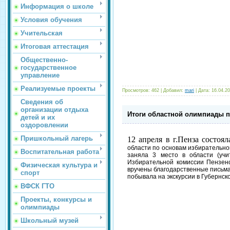
Информация о школе
Условия обучения
Учительская
Итоговая аттестация
Общественно-
государственное
управление
Реализуемые проекты
Просмотров: 462 | Добавил:
mari
| Дата:
16.04.2
Сведения об
организации отдыха
Итоги областной олимпиады п
детей и их
оздоровлении
Пришкольный лагерь
12 апреля в г.Пенза состоял
области по основам избирательно
Воспитательная работа
заняла 3 место в области (учи
Избирательной комиссии Пензен
Физическая культура и
вручены благодарственные письма
спорт
побывала на экскурсии в Губернск
ВФСК ГТО
Проекты, конкурсы и
олимпиады
Школьный музей