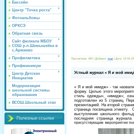
Бассейн
Центр "Точка роста"
Фотоальбомы
ОРКСЭ
Обратная связь
Сайт филиала МБОУ
СОШ р.п.Шемышейка в
с.Армиево
Профилактика
Просмотров: 490 | Добавил:
mari
| Дата:
16.04.2
Профминимум
Устный журнал « Я и мой ими
Центр Детских
Инициатив
Модернизация
« Я и мой имидж» - так назвал
школьной системы
форму. Целью этого мероприят
образования
стиль одежды», «имидж»; озн
подготовлен из 5 страниц. Пе
ВСОШ.Школьный этап
презентацией. На второй стран
страница посвящена этикету. 
выступление школьного фельд
Полезные ссылки
последняя страница журнал
присутствующим мероприятие понр