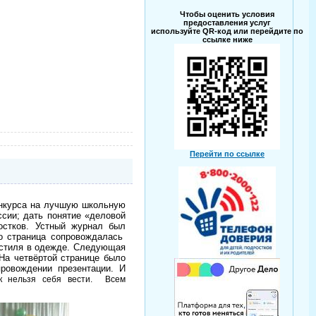
Чтобы оценить условия
предоставления услуг
используйте QR-код или перейдите по
ссылке ниже
Перейти по ссылке
онкурса на лучшую школьную
сии; дать понятие «деловой
остков. Устный журнал был
о страница сопровождалась
о стиля в одежде. Следующая
На четвёртой странице было
ровождении презентации. И
ак нельзя себя вести. Всем