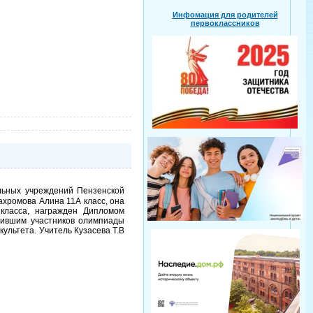
Инфомация для родителей
первоклассников
льных учреждений Пензенской
ахромова Алина 11А класс, она
класса, награжден Дипломом
овившим участников олимпиады
ультета. Учитель Кузасева Т.В