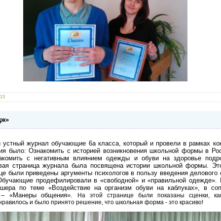
013
дж»
и устный журнал обучающие 6а класса, который и провели в рамках к
ия было: Ознакомить с историей возникновения школьной формы в Рос
акомить с негативным влиянием одежды и обуви на здоровье подр
рвая страница журнала была посвящена истории школьной формы. Эт
ице были приведены аргументы психологов в пользу введения деловог
Обучающие продефилировали в «свободной» и «правильной одежде». 
шера по теме «Воздействие на организм обуви на каблуках», в соп
а – «Манеры общения».
На этой странице были показаны сценки, к
авилось и было принято решение, что школьная форма - это красиво!