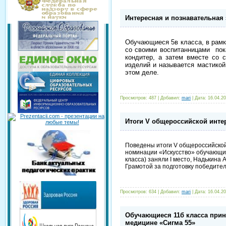
Интересная и познавательная
Обучающиеся 5в класса, в рам
со своими воспитанницами пока
кондитер, а затем вместе со 
изделий и называется мастикой
этом деле.
Просмотров: 487 | Добавил:
mari
| Дата:
16.04.2
Итоги V общероссийской интер
Поведены итоги
V
общероссийской 
номинации «Искусство» обучающи
класса) заняли
I
место, Надькина А
Грамотой за подготовку победите
Просмотров: 634 | Добавил:
mari
| Дата:
16.04.2
Обучающиеся 11б класса прин
медицине «Сигма 55»