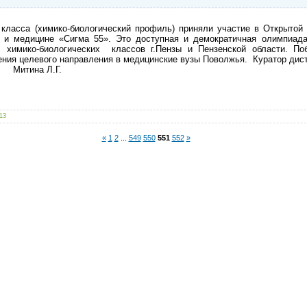
асса (химико-биологический профиль) приняли участие в Открытой
 и медицине «Сигма 55». Это доступная и демократичная олимпиада
химико-биологических классов г.Пензы и Пензенской области. По
ения целевого направления в медицинские вузы Поволжья.
Куратор дис
 Митина Л.Г.
13
«
1
2
...
549
550
551
552
»