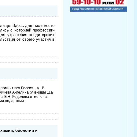
лище. Здесь для них вместе
лись с историей профессии-
для украшения кондитерских
льствия от своего участия в
 помнит вся Россия…». В
ичева Ангелина (ученицы 11а
ры Е.Н. Кодолова отмечена
ми подарками.
химии, биологии и