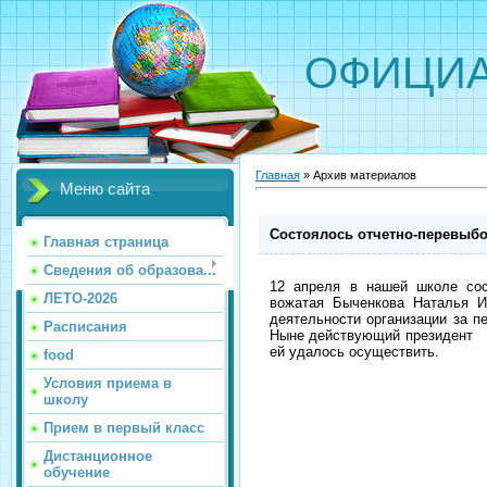
ОФИЦИА
Главная
»
Архив материалов
Меню сайта
Состоялось отчетно-перевыбо
Главная страница
Сведения об образова...
12 апреля в нашей школе сос
ЛЕТО-2026
вожатая Быченкова Наталья Ив
деятельности организации за пе
Расписания
Ныне действующий президент Ла
ей удалось осуществить.
food
Условия приема в
школу
Прием в первый класс
Дистанционное
обучение