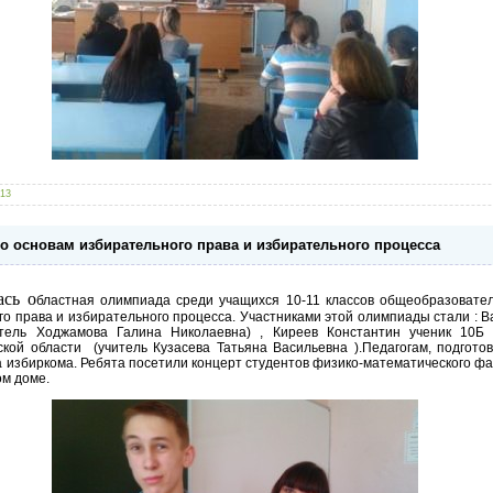
013
о основам избирательного права и избирательного процесса
ась о
бластная олимпиада среди учащихся 10-11 классов общеобразовате
го права и избирательного процесса. Участниками этой олимпиады стали : В
тель Ходжамова Галина Николаевна) , Киреев Константин ученик 10Б 
ской области
(учитель Кузасева Татьяна Васильевна ).Педагогам, подгот
 избиркома. Ребята посетили концерт студентов физико-математического фак
ом доме.