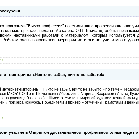
 экскурсия
ках программы"Выбор профессии" посетили наше профессиональное учи
зала мастер-класс педагог Мочалова О.В. Вначале, ребята познакоми
своими наставниками работали с материалом, который используется 
. Ребятам очень понравилось мероприятие и они получили много удово
013
нет-викторины «Никто не забыт, ничто не забыто!»
интернет-викторины «Никто не забыт, ничто не забыто!» по теме «Недаром
еся МБОУ СОШ р.п. Шемышейка Аброськина Марина, Вахромова Алина, Кузьм
лена (ученица 9в класса) –
III
место. Учитель мировой художественной культу
лей и призера конкурса. Победители и призер – отмечены Грамотами и ценны
013
яли участие в Открытой дистанционной профильной олимпиаде по 