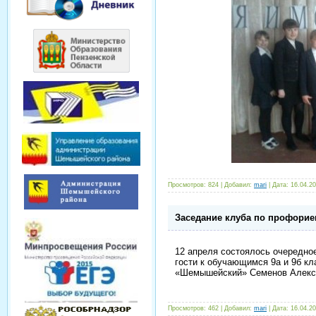
Просмотров: 824 | Добавил:
mari
| Дата:
16.04.2
Заседание клуба по профорие
12 апреля состоялось очередно
гости к обучающимся 9а и 9б к
«Шемышейский» Семенов Алекс
Просмотров: 462 | Добавил:
mari
| Дата:
16.04.2